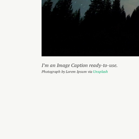
I’m an Image Caption ready-to-use.
Photograph by Lorem Ipsum via
Unsplash