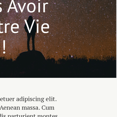
 Avoir
tre Vie
!
tuer adipiscing elit.
 Aenean massa. Cum
dis parturient montes,