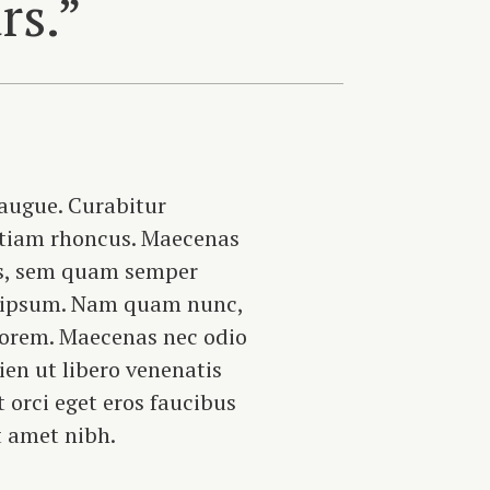
rs.”
 augue. Curabitur
 Etiam rhoncus. Maecenas
s, sem quam semper
ed ipsum. Nam quam nunc,
, lorem. Maecenas nec odio
ien ut libero venenatis
 orci eget eros faucibus
it amet nibh.